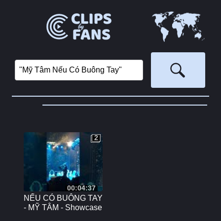
2
2
00:04:37
NẾU CÓ BUÔNG TAY
- MỸ TÂM - Showcase
Hà Nội 10/12/2017