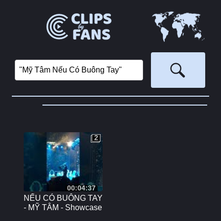
‏
2
2
00:04:37
NẾU CÓ BUÔNG TAY
- MỸ TÂM - Showcase
Hà Nội 10/12/2017