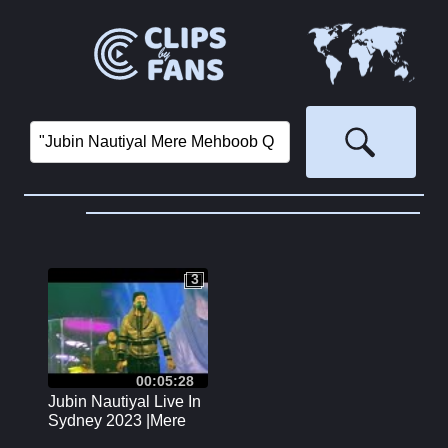
‏
3
3
00:05:28
Jubin Nautiyal Live In
Sydney 2023 |Mere
Mehboob Qayamat