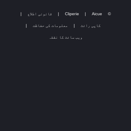
Hogi | Mashup |
©
Aicue
|
Cliperie
|
قانونی اطلاع
|
کاپی رائٹ
|
معلومات کی حفاظت
|
ویب سائٹ کا نقشہ