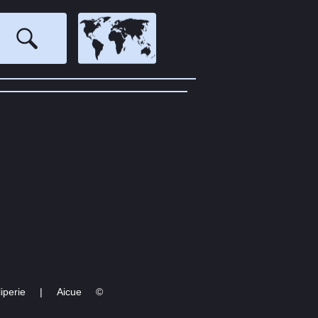
‏
iperie
|
Aicue
©