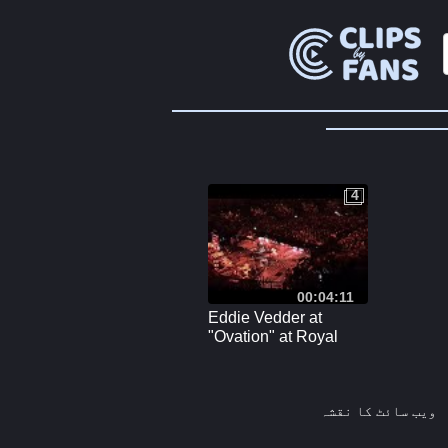
4
4
00:04:11
Eddie Vedder at
"Ovation" at Royal
Albert Hall London,
24.03.2024
ویب سائٹ کا نقشہ