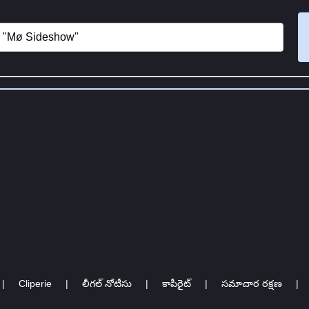
|
Cliperie
|
లీగల్ నోటీసు
|
కాపీరైట్
|
సమాచార రక్షణ
|