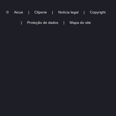
©
Aicue
|
Cliperie
|
Notícia legal
|
Copyright
|
Proteção de dados
|
Mapa do site