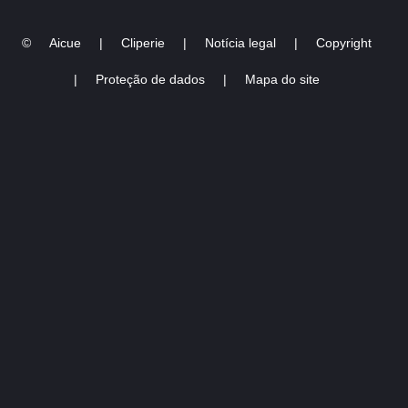
©
Aicue
|
Cliperie
|
Notícia legal
|
Copyright
|
Proteção de dados
|
Mapa do site