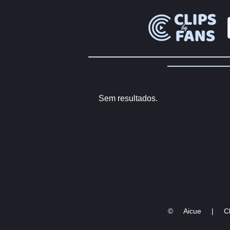
Sem resultados.
©
Aicue
|
Cl