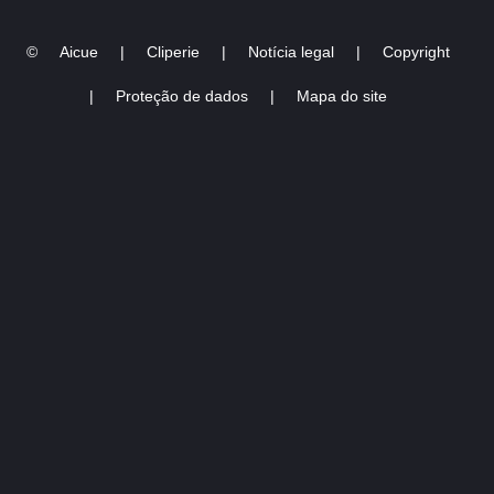
Tour Amsterdam
©
Aicue
|
Cliperie
|
Notícia legal
|
Copyright
|
Proteção de dados
|
Mapa do site