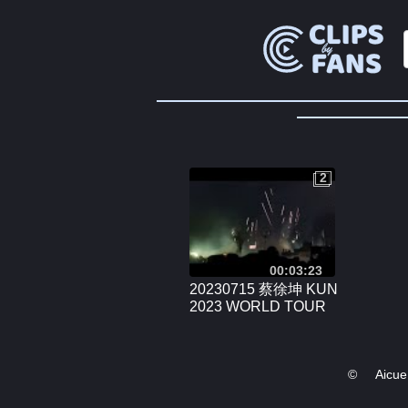
2
2
00:03:23
20230715 蔡徐坤 KUN
2023 WORLD TOUR
SG - Part 7
©
Aicue