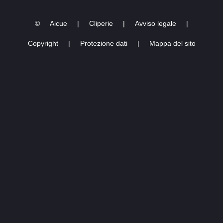
Maria(마리아) fancam
©
Aicue
|
Cliperie
|
Avviso legale
|
Copyright
|
Protezione dati
|
Mappa del sito