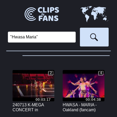
2
4
2
4
00:03:17
00:04:38
240713 K-MEGA
HWASA - MARIA -
CONCERT in
Oakland (fancam)
Kaohsiung Hwa Sa -