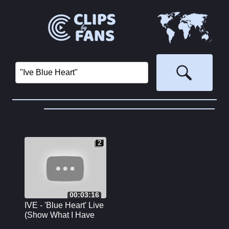
2
2
00:03:16
IVE - 'Blue Heart' Live
(Show What I Have
Tour, London)