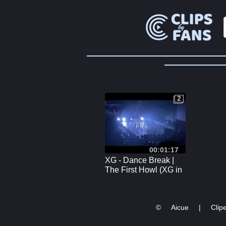
2
2
00:01:17
XG - Dance Break |
The First Howl (XG in
Manila) FANCAM -
20240802
©
Aicue
|
Clipe