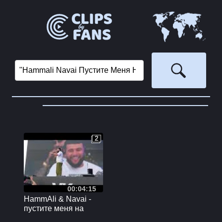
2
2
00:04:15
HammAli & Navai -
пустите меня на
танцпол ( vk fest