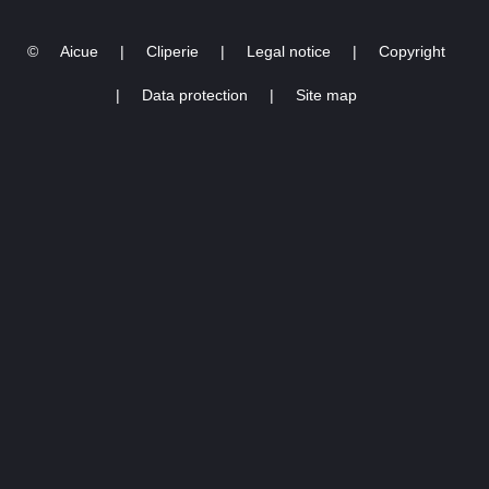
1.07.2023)
©
Aicue
|
Cliperie
|
Legal notice
|
Copyright
|
Data protection
|
Site map