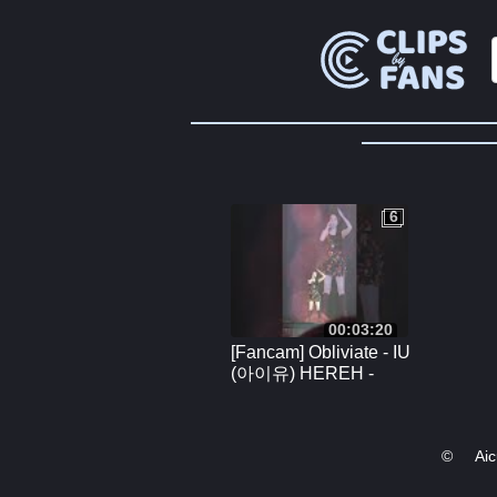
6
6
00:03:20
[Fancam] Obliviate - IU
(아이유) HEREH -
Rosemont, IL - 07/25/24
©
Ai