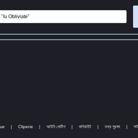
cue
|
Cliperie
|
আইনি নোটিশ
|
কপিরাইট
|
তথ্য সুরক্ষা
|
সা