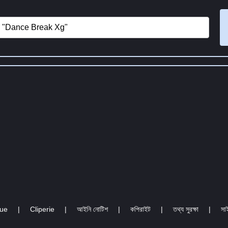
cue
|
Cliperie
|
আইনি নোটিশ
|
কপিরাইট
|
তথ্য সুরক্ষা
|
সা