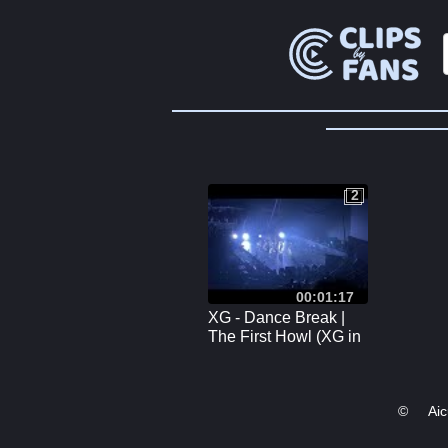
2
2
00:01:17
XG - Dance Break |
The First Howl (XG in
Manila) FANCAM -
20240802
©
Ai