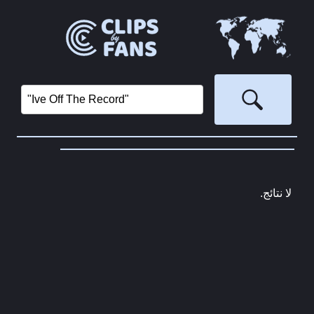
‏
لا نتائج.